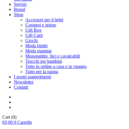
Servizi
Brand
Shop
Accessori per il bebè
Cosmesi e igiene
Gift Box
Gift Card
Giochi
Moda bimbi
Moda mamma
Monopattini, bici e cavalcabili
Trucchi per bambini
Tutto in ordine a casa e in viaggio
Tutto per la pappa
I nostri suggerimenti
Newsletter
Contatti
Cart
(0)
€
0,00
0
Carrello