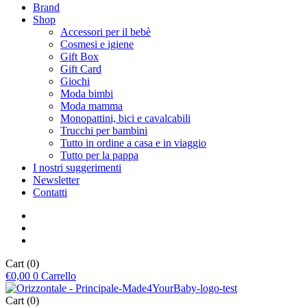
Brand
Shop
Accessori per il bebè
Cosmesi e igiene
Gift Box
Gift Card
Giochi
Moda bimbi
Moda mamma
Monopattini, bici e cavalcabili
Trucchi per bambini
Tutto in ordine a casa e in viaggio
Tutto per la pappa
I nostri suggerimenti
Newsletter
Contatti
Cart
(0)
€
0,00
0
Carrello
Cart
(0)