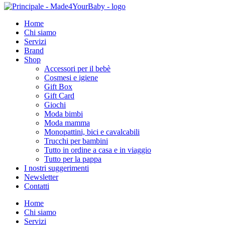
Home
Chi siamo
Servizi
Brand
Shop
Accessori per il bebè
Cosmesi e igiene
Gift Box
Gift Card
Giochi
Moda bimbi
Moda mamma
Monopattini, bici e cavalcabili
Trucchi per bambini
Tutto in ordine a casa e in viaggio
Tutto per la pappa
I nostri suggerimenti
Newsletter
Contatti
Home
Chi siamo
Servizi