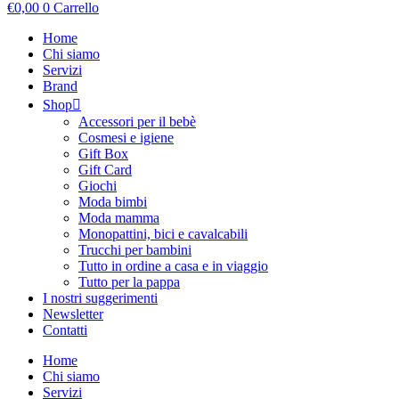
€
0,00
0
Carrello
Home
Chi siamo
Servizi
Brand
Shop
Accessori per il bebè
Cosmesi e igiene
Gift Box
Gift Card
Giochi
Moda bimbi
Moda mamma
Monopattini, bici e cavalcabili
Trucchi per bambini
Tutto in ordine a casa e in viaggio
Tutto per la pappa
I nostri suggerimenti
Newsletter
Contatti
Home
Chi siamo
Servizi