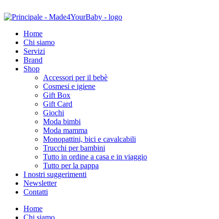
Home
Chi siamo
Servizi
Brand
Shop
Accessori per il bebè
Cosmesi e igiene
Gift Box
Gift Card
Giochi
Moda bimbi
Moda mamma
Monopattini, bici e cavalcabili
Trucchi per bambini
Tutto in ordine a casa e in viaggio
Tutto per la pappa
I nostri suggerimenti
Newsletter
Contatti
Home
Chi siamo