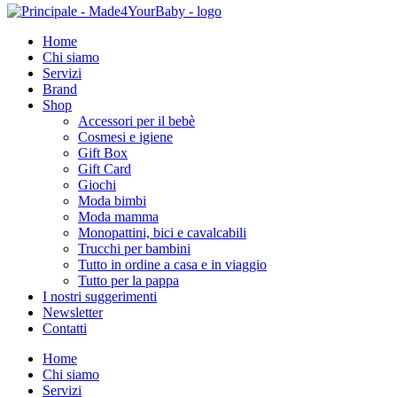
Home
Chi siamo
Servizi
Brand
Shop
Accessori per il bebè
Cosmesi e igiene
Gift Box
Gift Card
Giochi
Moda bimbi
Moda mamma
Monopattini, bici e cavalcabili
Trucchi per bambini
Tutto in ordine a casa e in viaggio
Tutto per la pappa
I nostri suggerimenti
Newsletter
Contatti
Home
Chi siamo
Servizi