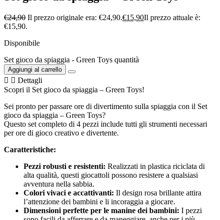
€
24,90
Il prezzo originale era: €24,90.
€
15,90
Il prezzo attuale è:
€15,90.
Disponibile
Set gioco da spiaggia - Green Toys quantità
Aggiungi al carrello
Dettagli
Scopri il Set gioco da spiaggia – Green Toys!
Sei pronto per passare ore di divertimento sulla spiaggia con il Set
gioco da spiaggia – Green Toys?
Questo set completo di 4 pezzi include tutti gli strumenti necessari
per ore di gioco creativo e divertente.
Caratteristiche:
Pezzi robusti e resistenti:
Realizzati in plastica riciclata di
alta qualità, questi giocattoli possono resistere a qualsiasi
avventura nella sabbia.
Colori vivaci e accattivanti:
Il design rosa brillante attira
l’attenzione dei bambini e li incoraggia a giocare.
Dimensioni perfette per le manine dei bambini:
I pezzi
sono facili da afferrare e da maneggiare, anche per i più