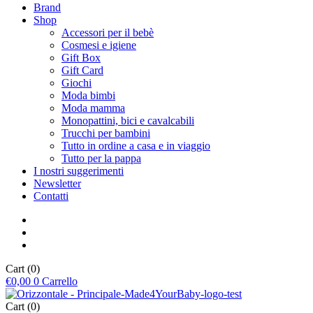
Brand
Shop
Accessori per il bebè
Cosmesi e igiene
Gift Box
Gift Card
Giochi
Moda bimbi
Moda mamma
Monopattini, bici e cavalcabili
Trucchi per bambini
Tutto in ordine a casa e in viaggio
Tutto per la pappa
I nostri suggerimenti
Newsletter
Contatti
Cart
(0)
€
0,00
0
Carrello
Cart
(0)