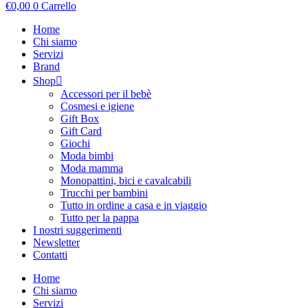
€
0,00
0
Carrello
Home
Chi siamo
Servizi
Brand
Shop
Accessori per il bebè
Cosmesi e igiene
Gift Box
Gift Card
Giochi
Moda bimbi
Moda mamma
Monopattini, bici e cavalcabili
Trucchi per bambini
Tutto in ordine a casa e in viaggio
Tutto per la pappa
I nostri suggerimenti
Newsletter
Contatti
Home
Chi siamo
Servizi