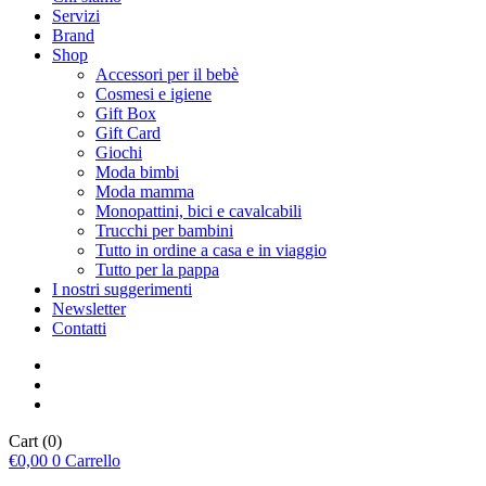
Servizi
Brand
Shop
Accessori per il bebè
Cosmesi e igiene
Gift Box
Gift Card
Giochi
Moda bimbi
Moda mamma
Monopattini, bici e cavalcabili
Trucchi per bambini
Tutto in ordine a casa e in viaggio
Tutto per la pappa
I nostri suggerimenti
Newsletter
Contatti
Cart
(0)
€
0,00
0
Carrello