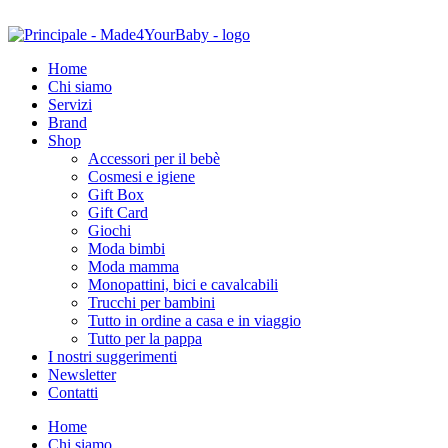
Home
Chi siamo
Servizi
Brand
Shop
Accessori per il bebè
Cosmesi e igiene
Gift Box
Gift Card
Giochi
Moda bimbi
Moda mamma
Monopattini, bici e cavalcabili
Trucchi per bambini
Tutto in ordine a casa e in viaggio
Tutto per la pappa
I nostri suggerimenti
Newsletter
Contatti
Home
Chi siamo