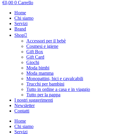
€
0,00
0
Carrello
Home
Chi siamo
Servizi
Brand
Shop
Accessori per il bebè
Cosmesi e igiene
Gift Box
Gift Card
Giochi
Moda bimbi
Moda mamma
Monopattini, bici e cavalcabili
Trucchi per bambini
Tutto in ordine a casa e in viaggio
Tutto per la pappa
I nostri suggerimenti
Newsletter
Contatti
Home
Chi siamo
Servizi