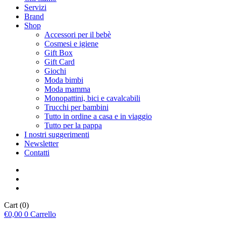
Servizi
Brand
Shop
Accessori per il bebè
Cosmesi e igiene
Gift Box
Gift Card
Giochi
Moda bimbi
Moda mamma
Monopattini, bici e cavalcabili
Trucchi per bambini
Tutto in ordine a casa e in viaggio
Tutto per la pappa
I nostri suggerimenti
Newsletter
Contatti
Cart
(0)
€
0,00
0
Carrello