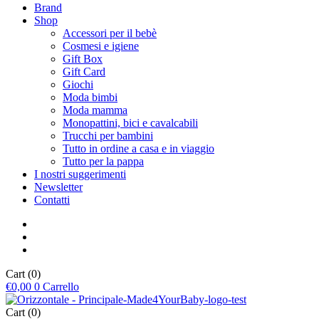
Brand
Shop
Accessori per il bebè
Cosmesi e igiene
Gift Box
Gift Card
Giochi
Moda bimbi
Moda mamma
Monopattini, bici e cavalcabili
Trucchi per bambini
Tutto in ordine a casa e in viaggio
Tutto per la pappa
I nostri suggerimenti
Newsletter
Contatti
Cart
(0)
€
0,00
0
Carrello
Cart
(0)