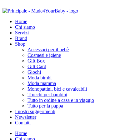
Home
Chi siamo
Servizi
Brand
Shop
Accessori per il bebè
Cosmesi e igiene
Gift Box
Gift Card
Giochi
Moda bimbi
Moda mamma
Monopattini, bici e cavalcabili
Trucchi per bambini
Tutto in ordine a casa e in viaggio
Tutto per la pappa
I nostri suggerimenti
Newsletter
Contatti
Home
Chi siamo