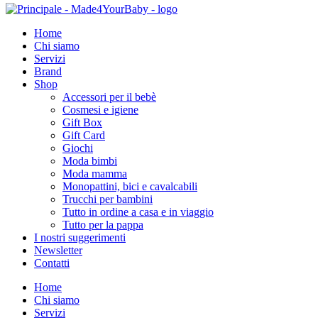
Home
Chi siamo
Servizi
Brand
Shop
Accessori per il bebè
Cosmesi e igiene
Gift Box
Gift Card
Giochi
Moda bimbi
Moda mamma
Monopattini, bici e cavalcabili
Trucchi per bambini
Tutto in ordine a casa e in viaggio
Tutto per la pappa
I nostri suggerimenti
Newsletter
Contatti
Home
Chi siamo
Servizi